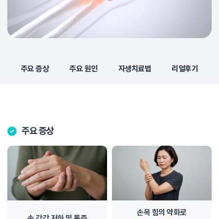
주요 증상
주요 원인
자생치료법
리얼후기
주요 증상
손목 힘의 약화로
손 감각 저하 및 통증