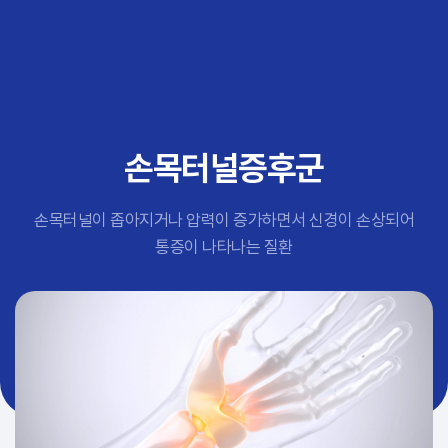
추천 검색어
#초음파약침
#척추압박골절
#교통사고후유증
#허리디스크
#목디스크
손목터널증후군
#추나요법
손목터널이 좁아지거나 압력이 증가하면서 신경이 손상되어
통증이 나타나는 질환