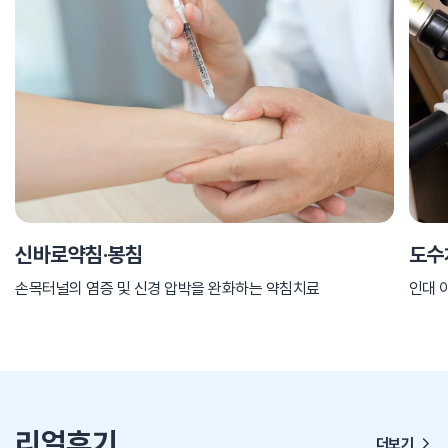
신바로약침·봉침
도수
손목터널의 염증 및 신경 압박을 완화하는 약침치료
인대 
리얼후기
더보기