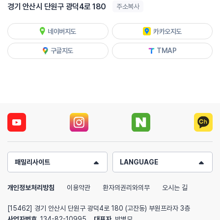
경기 안산시 단원구 광덕4로 180
주소복사
네이버지도
카카오지도
구글지도
TMAP
패밀리사이트
LANGUAGE
개인정보처리방침
이용약관
환자의권리와의무
오시는 길
[15462] 경기 안산시 단원구 광덕4로 180 (고잔동) 부원프라자 3층
사업자번호
134-82-10995
대표자
박병모