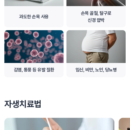
손목 골절, 탈구로
과도한 손목 사용
신경 압박
감염, 통풍 등 유발 질환
임신, 비만, 노인, 당뇨병
자생치료법