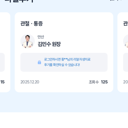
관절ㆍ통증
관
안산
김민수 원장
로그인하시면 황**님의 리얼 자생치료
후기를 확인하실 수 있습니다!
115
2025.12.20
조회수
125
20