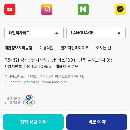
패밀리사이트
LANGUAGE
개인정보처리방침
이용약관
환자의권리와의무
오시는 길
[15462] 경기 안산시 단원구 광덕4로 180 (고잔동) 부원프라자 3층
사업자번호
134-82-10995
대표자
박병모
본 사이트의 모든 컨텐츠는 저작권법에 따른 보호를 받습니다.
© Jaseng Hospital of Korean medicine.
대한체육회
공식협력병원
전화 상담 예약
바로 예약