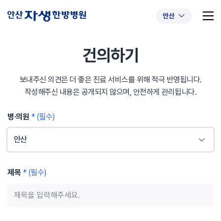
안산
건의하기
보내주신 의견은 더 좋은 진료 서비스를 위해 적극 반영됩니다.
추천 검색어
#초음파약침
#척추압박골절
작성해주신 내용은 공개되지 않으며, 안전하게 관리됩니다.
#교통사고후유증
#허리디스크
#목디스크
병·의원
* (필수)
#추나요법
안산
제목
* (필수)