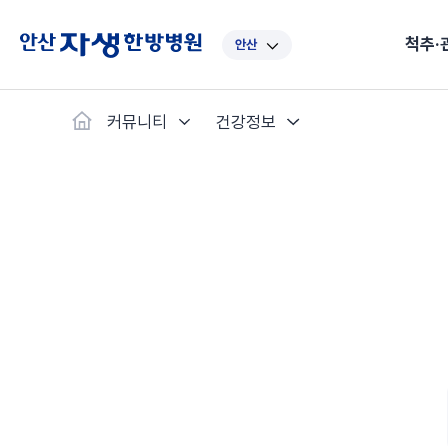
척추·
안산
대표
강남
광주
노원
대
커뮤니티
건강정보
보라매
부산
부천
분당
수
척추·관절
예약·문의
자생한약
커뮤니티
병원소개
클리닉
치료법
허리
척추·관절
자생비수술치료
한약
치료사례
바로 예약
인사말
보약
자생소개
목
첩약건
전화 
증상
리얼
초음
인천
일산
잠실
창원
천
허리디스크
교통사고후유증
MRI 치료사례
목디스크
안면신
후기메
신경근회복술
자주묻는질문
한약배
도수
척추관협착증
척추압박골절
안면마비 치료사례
거북목증
기능성
후기인
퇴행성디스크
수술후재활
알레르
추천 검색어
#초음파
척추전방전위증
수술후통증증후군
뇌혈관
허리염좌
성장·자세교정
비만 
테니스
자생인 칭찬
건의