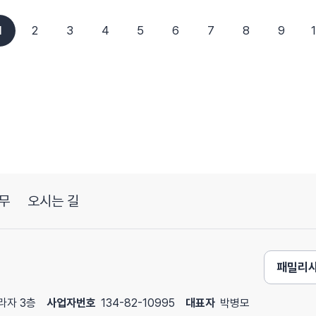
1
2
3
4
5
6
7
8
9
무
오시는 길
패밀리
프라자 3층
사업자번호
134-82-10995
대표자
박병모