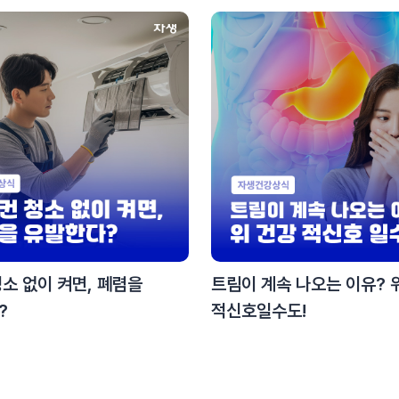
소 없이 켜면, 폐렴을
트림이 계속 나오는 이유? 
?
적신호일수도!