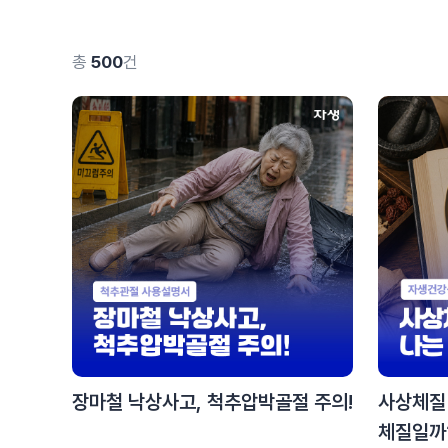
총
500
건
장마철 낙상사고, 척추압박골절 주의!
사상체질
체질일까