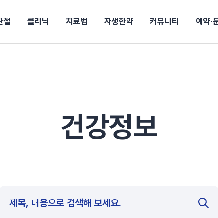
관절
클리닉
치료법
자생한약
커뮤니티
예약·
구
대전
목동
원
안산
울산
강보험
상담 예약
별
후기
파 약침
의료진 소개
턱
공지사항
신바로메틴
입원 상담
여성질환
진료시간/오시는길
추나요법
무릎
자생소식
진료비 안내
산재지정병원
신바로약침·봉침
어깨
건강정보
비급여진료비
고관절
자가테스트
신바로한약
제증
손·
안
청주
해운대
경마비
시지
턱관절장애
월경통
퇴행성관절염
오십견
고관절질환
허리 디스크
손목
송조회
치료·물리치료
MRI·X-ray
건강정보
후군
 소화불량
터뷰
산전산후
석회화건염
목 디스크
족저
기 비염
갱년기증후군
무릎 질환
손목
약침
#척추압박골절
#교통사고후유증
#허리디스크
#목디스크
질환 후유증
비염
클리닉
허약증세
엘보·골프엘보
하기
자생TV보니
이벤트