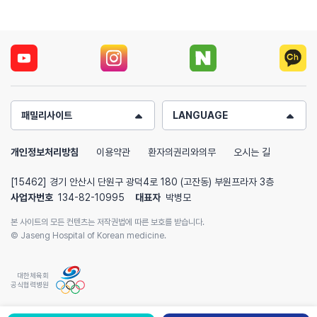
패밀리사이트
LANGUAGE
개인정보처리방침
이용약관
환자의권리와의무
오시는 길
[15462] 경기 안산시 단원구 광덕4로 180 (고잔동) 부원프라자 3층
사업자번호
134-82-10995
대표자
박병모
본 사이트의 모든 컨텐츠는 저작권법에 따른 보호를 받습니다.
© Jaseng Hospital of Korean medicine.
대한체육회
공식협력병원