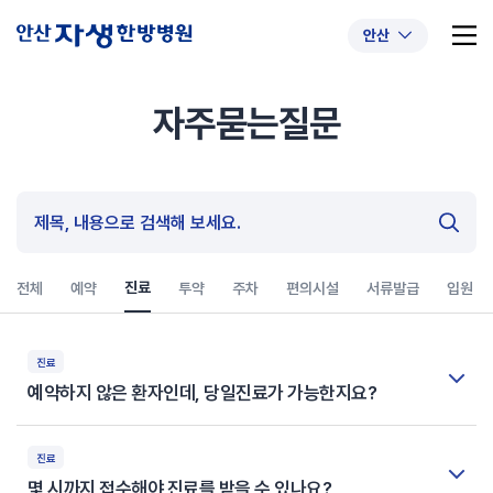
안산
자주묻는질문
추천 검색어
#초음파약침
#척추압박골절
#교통사고후유증
#허리디스크
#목디스크
#추나요법
진료
전체
예약
투약
주차
편의시설
서류발급
입원
진료
예약하지 않은 환자인데, 당일진료가 가능한지요?
진료
몇 시까지 접수해야 진료를 받을 수 있나요?