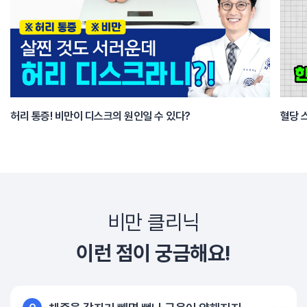
허리 통증! 비만이 디스크의 원인일 수 있다?
혈당 
비만 클리닉
이런 점이 궁금해요!