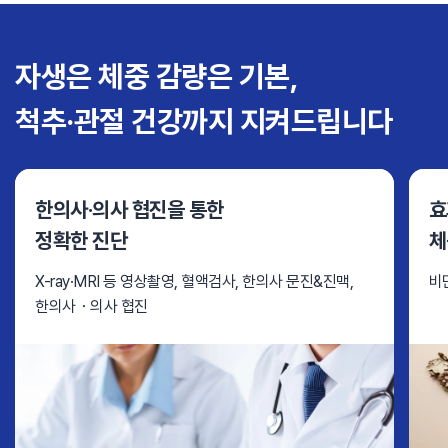
자생은 체중 감량은 기본,
척추·관절 건강까지 지켜드립니다
한의사·의사 협진을 통한
효
정확한 진단
체
X-ray·MRI 등 영상촬영, 혈액검사, 한의사 문진&진맥,
비
한의사・의사 협진