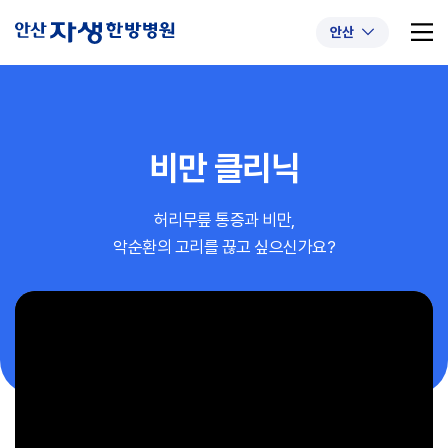
안산
비만 클리닉
추천 검색어
#초음파약침
#척추압박골절
허리무릎 통증과 비만,
#교통사고후유증
#허리디스크
#목디스크
악순환의 고리를 끊고 싶으신가요?
#추나요법