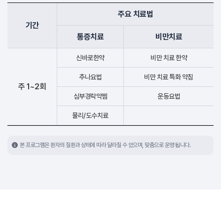
주요 치료법
기간
통증치료
비만치료
신바로한약
비만 치료 한약
추나요법
비만 치료 특화 약침
주 1~2회
심부경락약찜
운동요법
물리/도수치료
본 프로그램은 환자의 질환과 상태에 따라 달라질 수 있으며, 맞춤으로 운영 됩니다.