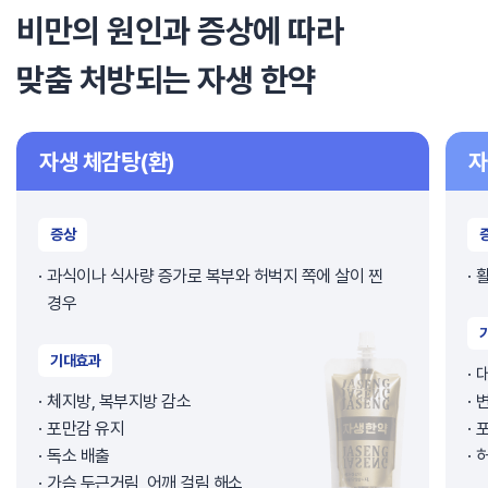
비만의 원인과 증상에 따라
맞춤 처방되는 자생 한약
자생 체감탕(환)
자
증상
과식이나 식사량 증가로 복부와 허벅지 쪽에 살이 찐
활
경우
기대효과
체지방, 복부지방 감소
포만감 유지
독소 배출
허
가슴 두근거림, 어깨 걸림 해소