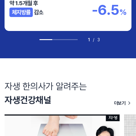
약 1.5개월 후
-6.5
%
체지방률
감소
1
/
3
자생 한의사가 알려주는
자생건강채널
더보기