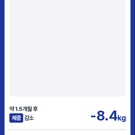
약 1.5개월 후
-8.4
kg
체중
감소